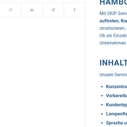
HAMB
Mit SKIP Semi
auftreten, K
strukturieren
Ob als Einzel
Unternehmen 
INHAL
Unsere Semina
Konzentrat
Vorbereitu
Kundentyp
Lampenfie
Sprache u