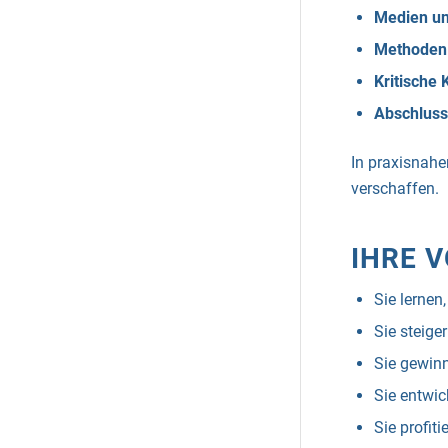
Medien un
Methoden 
Kritische
Abschluss
In praxisnah
verschaffen.
IHRE 
Sie lernen
Sie steige
Sie gewin
Sie entwi
Sie profit