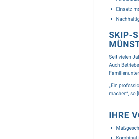
Einsatz mo
Nachhalti
SKIP-
MÜNS
Seit vielen J
Auch Betriebe
Familienunter
„Ein professi
machen“, so 
IHRE V
Maßgeschne
Kombinatio