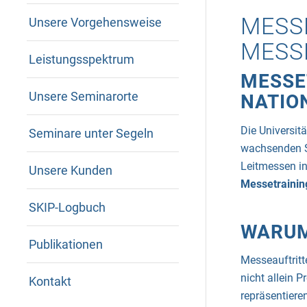
MESS
Unsere Vorgehensweise
MESS
Leistungsspektrum
MESSE
Unsere Seminarorte
NATIO
Die Universit
Seminare unter Segeln
wachsenden S
Leitmessen in
Unsere Kunden
Messetrainin
SKIP-Logbuch
WARUM
Publikationen
Messeauftritt
nicht allein 
Kontakt
repräsentieren