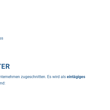
ss
TER
Unternehmen zugeschnitten. Es wird als
eintägiges
ind: