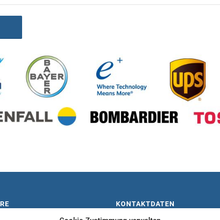
ARE
KONTAKTDATEN
ld
+49 (0)221 943 92 90