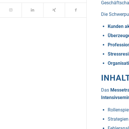
Geschäftscha
Die Schwerpun
Kunden ak
Überzeuge
Professio
Stressres
Organisat
INHAL
Das
Messetra
Intensivsemi
Rollenspie
Strategien
Fehlerana