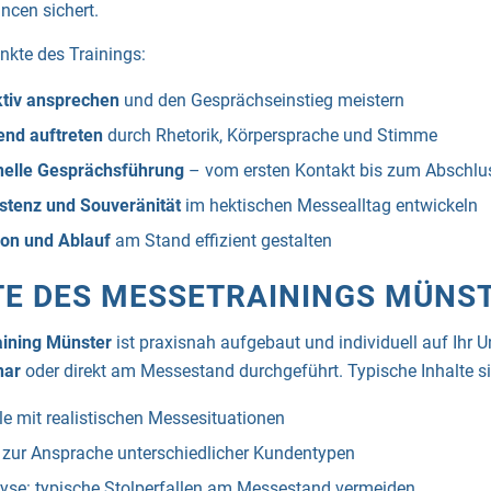
ncen sichert.
kte des Trainings:
tiv ansprechen
und den Gesprächseinstieg meistern
nd auftreten
durch Rhetorik, Körpersprache und Stimme
nelle Gesprächsführung
– vom ersten Kontakt bis zum Abschlu
istenz und Souveränität
im hektischen Messealltag entwickeln
ion und Ablauf
am Stand effizient gestalten
TE DES MESSETRAININGS MÜNS
ining Münster
ist praxisnah aufgebaut und individuell auf Ihr 
nar
oder direkt am Messestand durchgeführt. Typische Inhalte s
le mit realistischen Messesituationen
 zur Ansprache unterschiedlicher Kundentypen
lyse: typische Stolperfallen am Messestand vermeiden