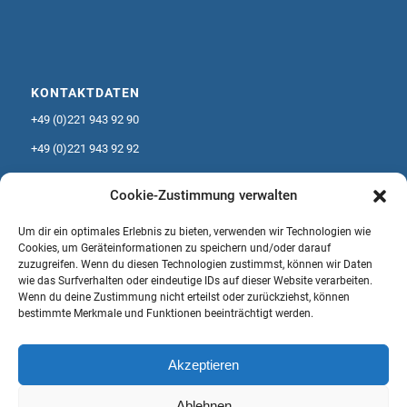
KONTAKTDATEN
+49 (0)221 943 92 90
+49 (0)221 943 92 92
info@skip-seminare.de
Cookie-Zustimmung verwalten
Um dir ein optimales Erlebnis zu bieten, verwenden wir Technologien wie
Cookies, um Geräteinformationen zu speichern und/oder darauf
zuzugreifen. Wenn du diesen Technologien zustimmst, können wir Daten
wie das Surfverhalten oder eindeutige IDs auf dieser Website verarbeiten.
ÖFFNUNGSZEITEN
Wenn du deine Zustimmung nicht erteilst oder zurückziehst, können
bestimmte Merkmale und Funktionen beeinträchtigt werden.
Mo-Fr: 9:00-19:00
Sa: geschlossen
So: geschlossen
Akzeptieren
Ablehnen